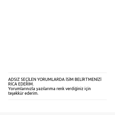
ADSIZ SEÇİLEN YORUMLARDA İSİM BELİRTMENİZİ
Y
RİCA EDERİM.
o
Yorumlarınızla yazılarıma renk verdiğiniz için
r
teşekkür ederim.
u
m
G
ö
n