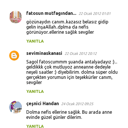
fatosun mutfagından...
22 Ocak 2012 01:01
Y
gözünaydın canım..kazasız belasız gidip
o
gelin inşaAllah..dplma da nefis
görünüyor..ellerine sağlık sevgiler
r
u
YANITLA
m
seviminaskanasi
22 Ocak 2012 20:12
l
Sagol fatoscummm şuanda antalyadayız :)...
a
geldikkk çok mutluyoz anneanne dedeyle
neşeli saatler :) diyebilirim. dolma süper oldu
r
gerçekten yorumun için teşekkürler canım,
sevgiler
YANITLA
çeşnici Handan
24 Ocak 2012 09:25
Dolma nefis ellerine sağlık. Bu arada anne
evinde güzel günler dilerim.
YANITLA