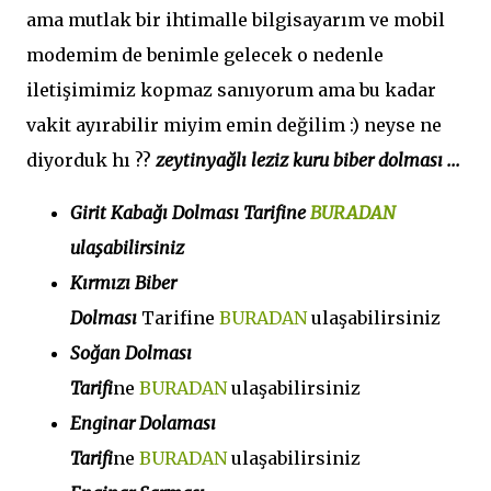
ama mutlak bir ihtimalle bilgisayarım ve mobil
modemim de benimle gelecek o nedenle
iletişimimiz kopmaz sanıyorum ama bu kadar
vakit ayırabilir miyim emin değilim :) neyse ne
diyorduk hı ??
zeytinyağlı leziz kuru biber dolması ...
Girit Kabağı Dolması Tarifine
BURADAN
ulaşabilirsiniz
Kırmızı Biber
Dolması
Tarifine
BURADAN
ulaşabilirsiniz
Soğan Dolması
Tarifi
ne
BURADAN
ulaşabilirsiniz
Enginar Dolaması
Tarifi
ne
BURADAN
ulaşabilirsiniz