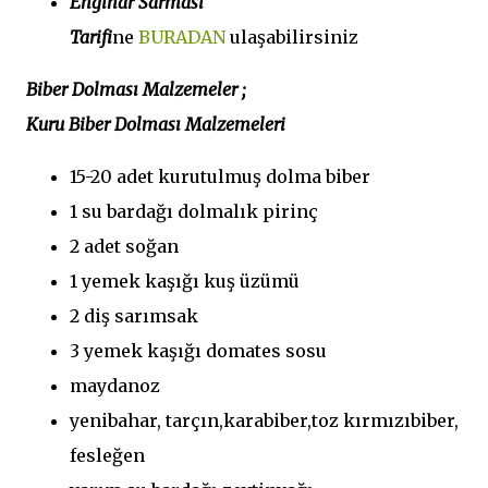
Enginar Sarması
Tarifi
ne
BURADAN
ulaşabilirsiniz
Biber Dolması Malzemeler ;
Kuru Biber Dolması Malzemeleri
15-20 adet kurutulmuş dolma biber
1 su bardağı dolmalık pirinç
2 adet soğan
1 yemek kaşığı kuş üzümü
2 diş sarımsak
3 yemek kaşığı domates sosu
maydanoz
yenibahar, tarçın,karabiber,toz kırmızıbiber,
fesleğen