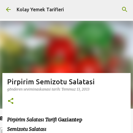
Ana içeriğe atla
Kolay Yemek Tarifleri
Pirpirim Semizotu Salatasi
gönderen
seviminaskanasi
tarih:
Temmuz 13, 2013
Bu Blogda Ara
Pirpirim Salatası Tarifi
Gaziantep
Semizotu Salatası