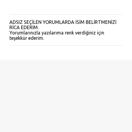
ADSIZ SEÇİLEN YORUMLARDA İSİM BELİRTMENİZİ
Y
RİCA EDERİM.
o
Yorumlarınızla yazılarıma renk verdiğiniz için
r
teşekkür ederim.
u
m
G
ö
n
d
e
r