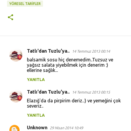
YÖRESEL TARİFLER
Tatlı'dan Tuzlu'ya..
14 Temmuz 2013 00:14
Y
balsamik sosu hiç denemedim..Tuzsuz ve
o
yağsız salata yiyebilmek için denerim :)
ellerine sağlık...
r
u
YANITLA
m
Tatlı'dan Tuzlu'ya..
14 Temmuz 2013 00:15
l
Elazığ'da da pirpirim deriz..:) ve yemeğini çok
a
severiz..
r
YANITLA
Unknown
29 Nisan 2014 10:49