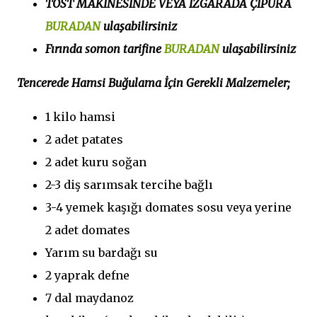
TOST MAKİNESİNDE VEYA IZGARADA ÇİPURA
BURADAN
ulaşabilirsiniz
Fırında somon tarifine
BURADAN
ulaşabilirsiniz
Tencerede Hamsi Buğulama İçin Gerekli Malzemeler;
1 kilo hamsi
2 adet patates
2 adet kuru soğan
2-3 diş sarımsak tercihe bağlı
3-4 yemek kaşığı domates sosu veya yerine
2 adet domates
Yarım su bardağı su
2 yaprak defne
7 dal maydanoz