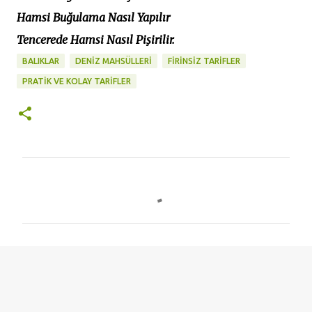
Hamsi Buğulama Nasıl Yapılır
Tencerede Hamsi Nasıl Pişirilir.
BALIKLAR
DENİZ MAHSÜLLERİ
FIRINSIZ TARIFLER
PRATİK VE KOLAY TARİFLER
Y
o
r
u
m
l
a