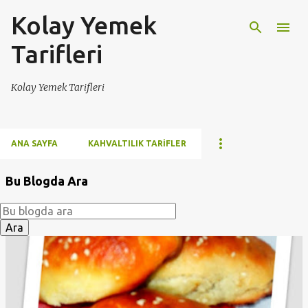
Kolay Yemek
Ana içeriğe atla
Tarifleri
Kolay Yemek Tarifleri
ANA SAYFA
KAHVALTILIK TARIFLER
Bu Blogda Ara
K
a
y
ı
t
l