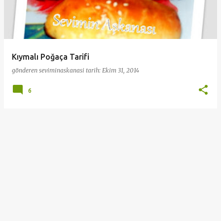
a
r
Kıymalı Poğaça Tarifi
gönderen
seviminaskanasi
tarih:
Ekim 31, 2014
6