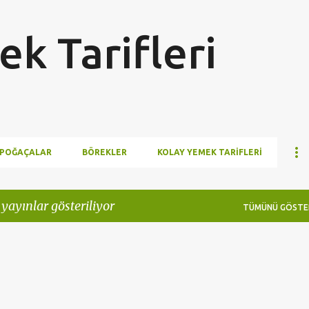
Ana içeriğe atla
k Tarifleri
POĞAÇALAR
BÖREKLER
KOLAY YEMEK TARIFLERI
 yayınlar gösteriliyor
TÜMÜNÜ GÖSTE