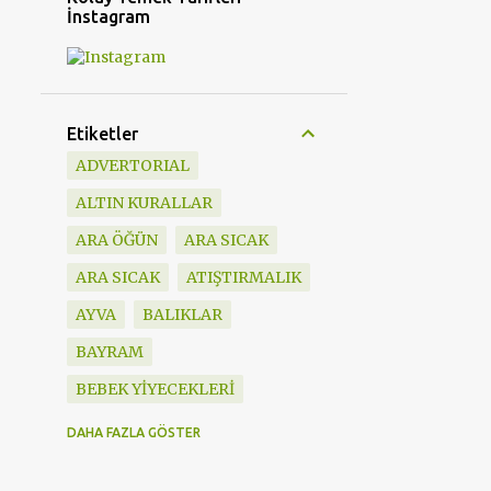
İnstagram
Etiketler
ADVERTORIAL
ALTIN KURALLAR
ARA ÖĞÜN
ARA SICAK
ARA SICAK
ATIŞTIRMALIK
AYVA
BALIKLAR
BAYRAM
BEBEK YİYECEKLERİ
BESLENME ÇANTASI
DAHA FAZLA GÖSTER
BEŞ ÇAYI TARİFLERİ