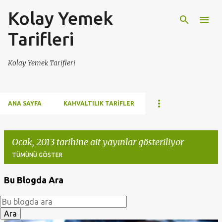
Kolay Yemek
Ana içeriğe atla
Tarifleri
Kolay Yemek Tarifleri
ANA SAYFA
KAHVALTILIK TARIFLER
Ocak, 2013 tarihine ait yayınlar gösteriliyor
TÜMÜNÜ GÖSTER
Bu Blogda Ara
K
a
y