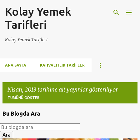
Kolay Yemek
Ana içeriğe atla
Tarifleri
Kolay Yemek Tarifleri
ANA SAYFA
KAHVALTILIK TARIFLER
Nisan, 2013 tarihine ait yayınlar gösteriliyor
TÜMÜNÜ GÖSTER
Bu Blogda Ara
K
a
y