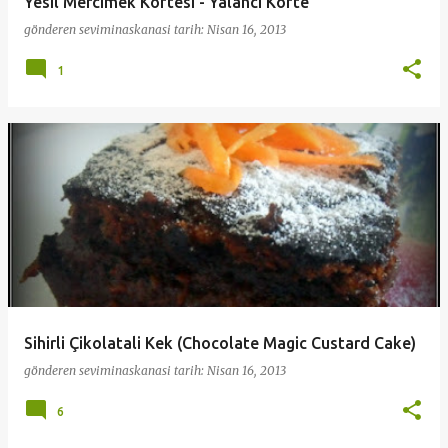
Yesil Mercimek Köftesi - Yalanci Köfte
gönderen
seviminaskanasi
tarih:
Nisan 16, 2013
1
Sihirli Çikolatali Kek (Chocolate Magic Custard Cake)
gönderen
seviminaskanasi
tarih:
Nisan 16, 2013
6