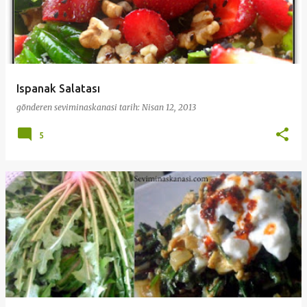
Ispanak Salatası
gönderen
seviminaskanasi
tarih:
Nisan 12, 2013
5