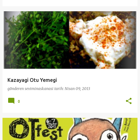
Kazayagi Otu Yemegi
gönderen
seviminaskanasi
tarih:
Nisan 09, 2013
0