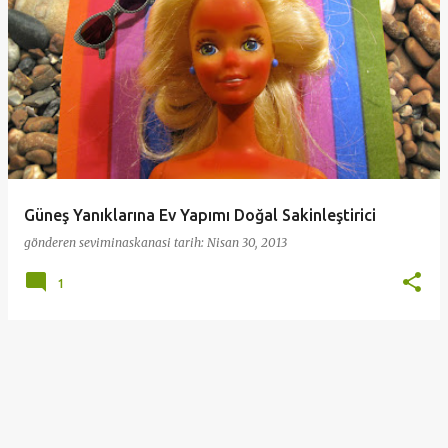
ı
t
l
a
r
Güneş Yanıklarına Ev Yapımı Doğal Sakinleştirici
gönderen
seviminaskanasi
tarih:
Nisan 30, 2013
1