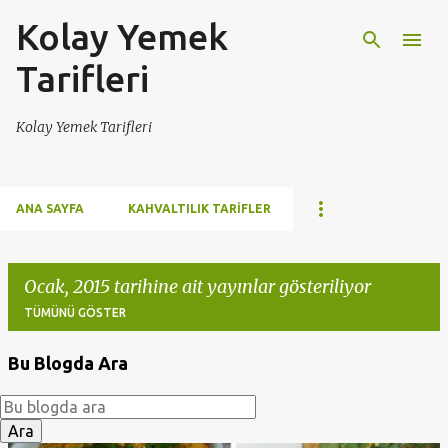
Kolay Yemek
Ana içeriğe atla
Tarifleri
Kolay Yemek Tarifleri
ANA SAYFA
KAHVALTILIK TARIFLER
Ocak, 2015 tarihine ait yayınlar gösteriliyor
TÜMÜNÜ GÖSTER
Bu Blogda Ara
K
a
y