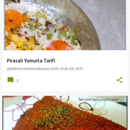
Pirasali Yumurta Tarifi
gönderen
seviminaskanasi
tarih:
Ocak 08, 2015
2