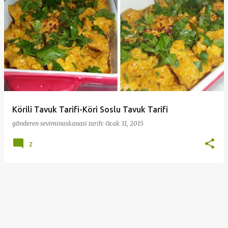
ı
t
l
a
r
Körili Tavuk Tarifi-Köri Soslu Tavuk Tarifi
gönderen
seviminaskanasi
tarih:
Ocak 31, 2015
2