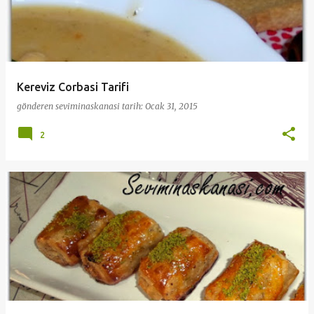
Kereviz Corbasi Tarifi
gönderen
seviminaskanasi
tarih:
Ocak 31, 2015
2