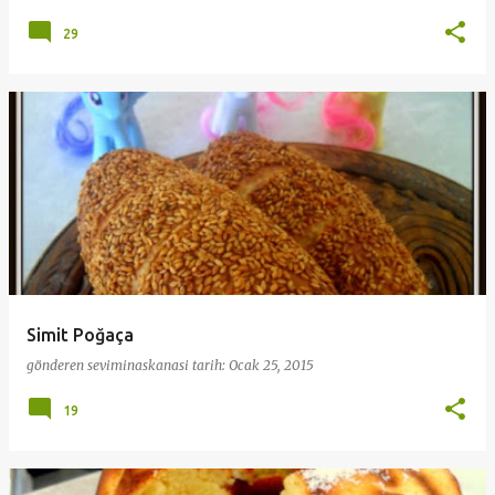
29
Simit Poğaça
gönderen
seviminaskanasi
tarih:
Ocak 25, 2015
19