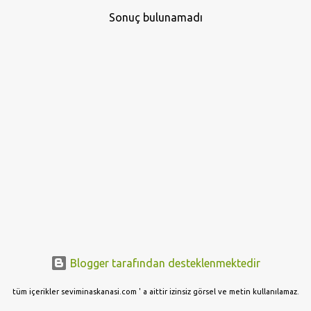
ı
Sonuç bulunamadı
t
l
a
r
Blogger tarafından desteklenmektedir
tüm içerikler seviminaskanasi.com ' a aittir izinsiz görsel ve metin kullanılamaz.