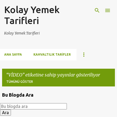
Kolay Yemek
Ana içeriğe atla
Tarifleri
Kolay Yemek Tarifleri
ANA SAYFA
KAHVALTILIK TARIFLER
VİDEO
etiketine sahip yayınlar gösteriliyor
TÜMÜNÜ GÖSTER
Bu Blogda Ara
K
a
y