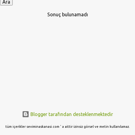
y
ı
Sonuç bulunamadı
t
l
a
r
Blogger tarafından desteklenmektedir
tüm içerikler seviminaskanasi.com ' a aittir izinsiz görsel ve metin kullanılamaz.