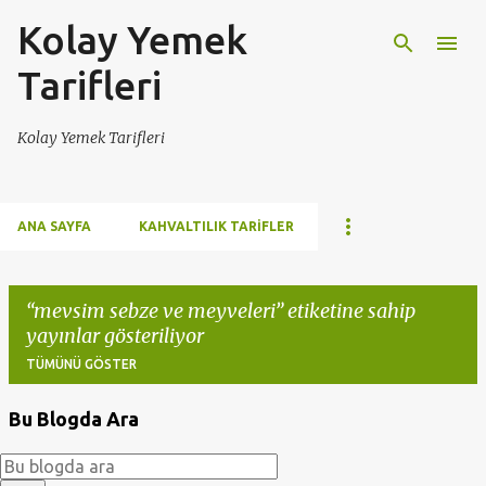
Kolay Yemek
Ana içeriğe atla
Tarifleri
Kolay Yemek Tarifleri
ANA SAYFA
KAHVALTILIK TARIFLER
mevsim sebze ve meyveleri
etiketine sahip
yayınlar gösteriliyor
TÜMÜNÜ GÖSTER
Bu Blogda Ara
K
a