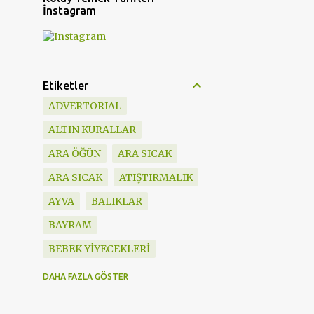
İnstagram
Etiketler
ADVERTORIAL
ALTIN KURALLAR
ARA ÖĞÜN
ARA SICAK
ARA SICAK
ATIŞTIRMALIK
AYVA
BALIKLAR
BAYRAM
BEBEK YİYECEKLERİ
BESLENME ÇANTASI
DAHA FAZLA GÖSTER
BEŞ ÇAYI TARİFLERİ