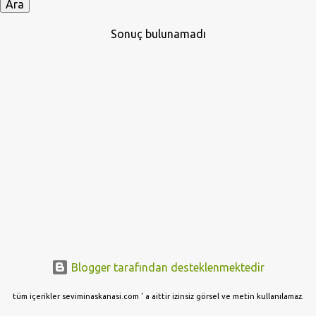
y
ı
Sonuç bulunamadı
t
l
a
r
Blogger tarafından desteklenmektedir
tüm içerikler seviminaskanasi.com ' a aittir izinsiz görsel ve metin kullanılamaz.