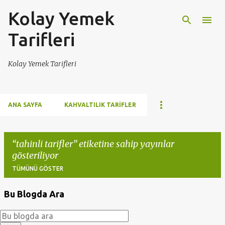
Kolay Yemek
Ana içeriğe atla
Tarifleri
Kolay Yemek Tarifleri
ANA SAYFA
KAHVALTILIK TARIFLER
tahinli tarifler
etiketine sahip yayınlar
gösteriliyor
TÜMÜNÜ GÖSTER
Bu Blogda Ara
K
a