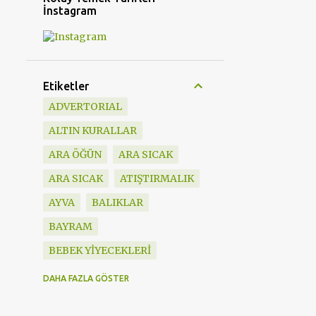
İnstagram
Etiketler
ADVERTORIAL
ALTIN KURALLAR
ARA ÖĞÜN
ARA SICAK
ARA SICAK
ATIŞTIRMALIK
AYVA
BALIKLAR
BAYRAM
BEBEK YİYECEKLERİ
BESLENME ÇANTASI
DAHA FAZLA GÖSTER
BEŞ ÇAYI TARİFLERİ