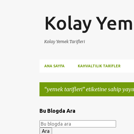
Kolay Yeme
Kolay Yemek Tarifleri
ANA SAYFA
KAHVALTILIK TARIFLER
yemek tarifleri
etiketine sahip yayın
K
Bu Blogda Ara
a
y