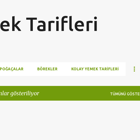
Ana içeriğe atla
k Tarifleri
POĞAÇALAR
BÖREKLER
KOLAY YEMEK TARIFLERI
lar gösteriliyor
TÜMÜNÜ GÖSTE