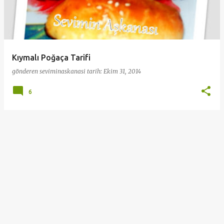
a
r
Kıymalı Poğaça Tarifi
gönderen
seviminaskanasi
tarih:
Ekim 31, 2014
6