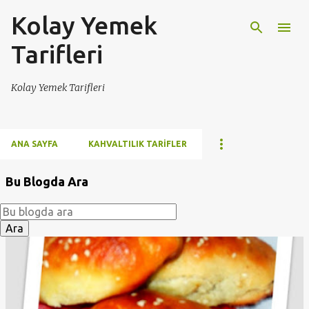
Kolay Yemek
Ana içeriğe atla
Tarifleri
Kolay Yemek Tarifleri
ANA SAYFA
KAHVALTILIK TARIFLER
Bu Blogda Ara
K
a
y
ı
t
l