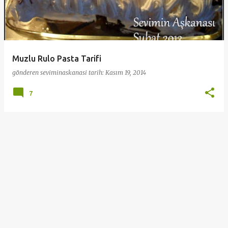
a
r
Muzlu Rulo Pasta Tarifi
gönderen
seviminaskanasi
tarih:
Kasım 19, 2014
7