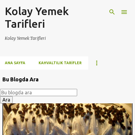
Kolay Yemek
Ana içeriğe atla
Tarifleri
Kolay Yemek Tarifleri
ANA SAYFA
KAHVALTILIK TARIFLER
Bu Blogda Ara
K
a
y
ı
t
l